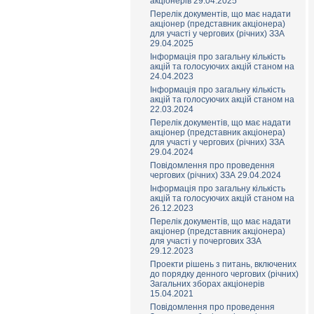
акціонерів 29.04.2025
Перелік документів, що має надати
акціонер (представник акціонера)
для участі у чергових (річних) ЗЗА
29.04.2025
Інформація про загальну кількість
акцій та голосуючих акцій станом на
24.04.2023
Інформація про загальну кількість
акцій та голосуючих акцій станом на
22.03.2024
Перелік документів, що має надати
акціонер (представник акціонера)
для участі у чергових (річних) ЗЗА
29.04.2024
Повідомлення про проведення
чергових (річних) ЗЗА 29.04.2024
Інформація про загальну кількість
акцій та голосуючих акцій станом на
26.12.2023
Перелік документів, що має надати
акціонер (представник акціонера)
для участі у почергових ЗЗА
29.12.2023
Проекти рішень з питань, включених
до порядку денного чергових (річних)
Загальних зборах акціонерів
15.04.2021
Повідомлення про проведення