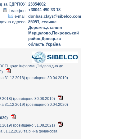
д за ЄДРПОУ:
23354002
+38044 490 33 18
Телефон:
e-mail:
donbas.clays@sibelco.com
дична адреса:
85053, селище
Дорожнє,станцiя
Мерцалово,Покровський
район,Донецька
область,Україна
 щодо інформації відповідно до
9)
а 31.12.2018) (розміщено 30.04.2019)
12.2018) (розміщено 30.08.2019)
а 31.12.2019) (розміщено 30.04.2020)
2020)
12.2019) (розміщено 31.08.2021)
 31.12.2020 та річна фінансова